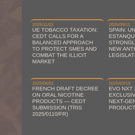
2025/11/02
2025/09/11
UE TOBACCO TAXATION:
SPAIN: U
CEDT CALLS FOR A
ESTANQ
BALANCED APPROACH
STRONGL
TO PROTECT SMES AND
NEW ANT
COMBAT THE ILLICIT
LEGISLAT
MARKET
2025/06/01
2025/03/19
FRENCH DRAFT DECREE
EVO NXT 
ON ORAL NICOTINE
EXCLUSIV
PRODUCTS — CEDT
NEXT-GE
SUBMISSION (TRIS
PRODUC
2025/0110/FR)