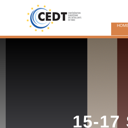
HOM
15-17