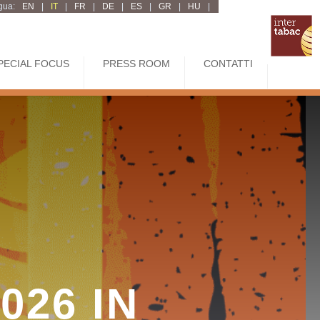
ngua:
EN
|
IT
|
FR
|
DE
|
ES
|
GR
|
HU
|
PECIAL FOCUS
PRESS ROOM
CONTATTI
026 IN